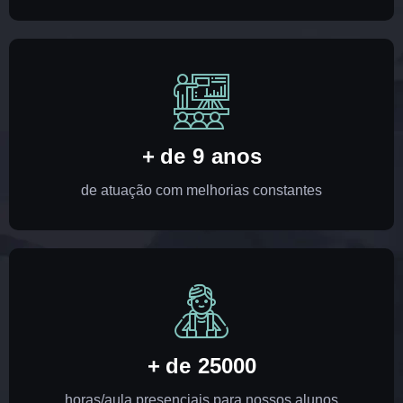
+ de
9
anos
de atuação com melhorias constantes
+ de
25000
horas/aula presenciais para nossos alunos