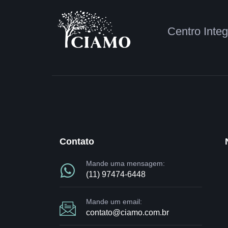
Centro Inte
Contato
Mande uma mensagem:
(11) 97474-6448
Mande um email:
contato@ciamo.com.br