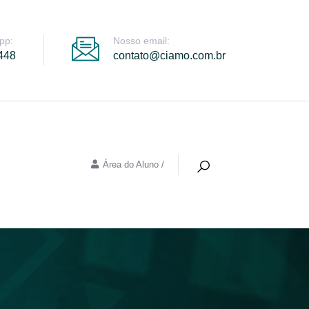
Nosso email:
pp:
contato@ciamo.com.br
448
Área do Aluno
/